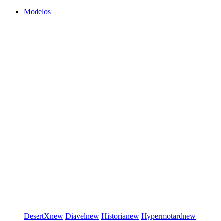
Modelos
DesertX
new
Diavel
new
Historia
new
Hypermotard
new