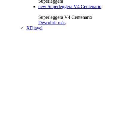
Superleggera
new
Superleggera V4 Centenario
Superleggera V4 Centenario
Descubrir más
XDiavel