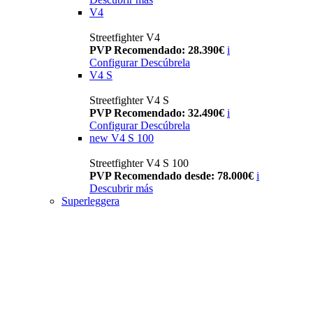
V4
Streetfighter V4
PVP Recomendado: 28.390€
i
Configurar
Descúbrela
V4 S
Streetfighter V4 S
PVP Recomendado: 32.490€
i
Configurar
Descúbrela
new
V4 S 100
Streetfighter V4 S 100
PVP Recomendado desde: 78.000€
i
Descubrir más
Superleggera