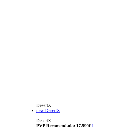
DesertX
new
DesertX
DesertX
PVP Recomendado: 17.590€
i