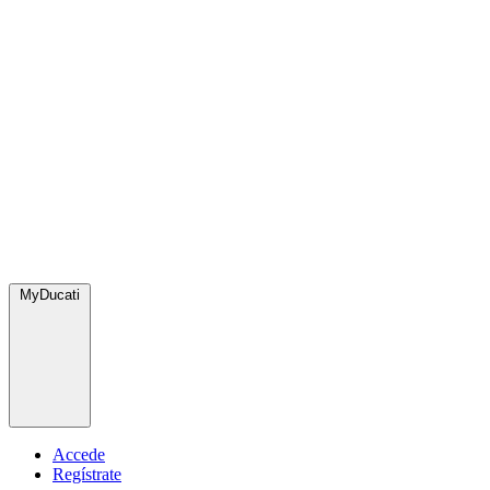
MyDucati
Accede
Regístrate