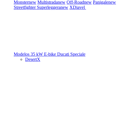
Monster
new
Multistrada
new
Off-Road
new
Panigale
new
Streetfighter
Superleggera
new
XDiavel
Modelos 35 kW
E-bike
Ducati Speciale
DesertX