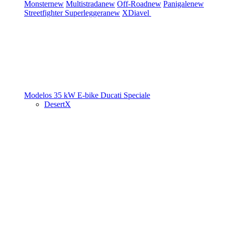
Monster
new
Multistrada
new
Off-Road
new
Panigale
new
Streetfighter
Superleggera
new
XDiavel
Modelos 35 kW
E-bike
Ducati Speciale
DesertX