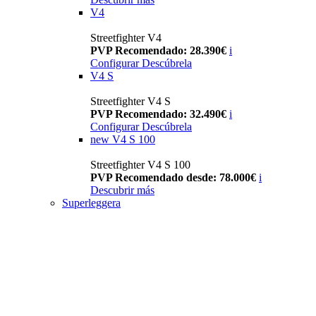
V4
Streetfighter V4
PVP Recomendado: 28.390€
i
Configurar
Descúbrela
V4 S
Streetfighter V4 S
PVP Recomendado: 32.490€
i
Configurar
Descúbrela
new
V4 S 100
Streetfighter V4 S 100
PVP Recomendado desde: 78.000€
i
Descubrir más
Superleggera