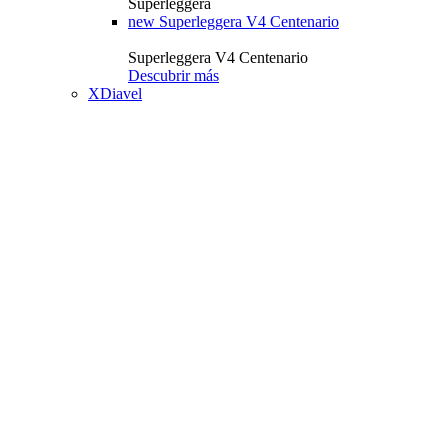
Superleggera
new
Superleggera V4 Centenario
Superleggera V4 Centenario
Descubrir más
XDiavel