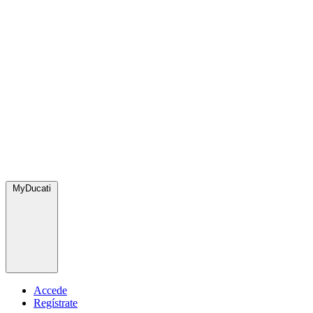
MyDucati
Accede
Regístrate