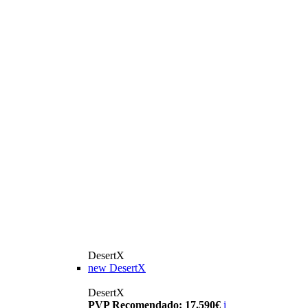
DesertX
new
DesertX
DesertX
PVP Recomendado: 17.590€
i