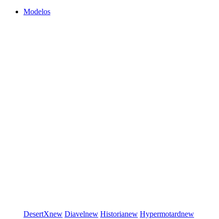
Modelos
DesertX
new
Diavel
new
Historia
new
Hypermotard
new