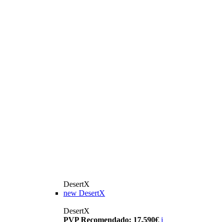
DesertX
new
DesertX
DesertX
PVP Recomendado: 17.590€
i