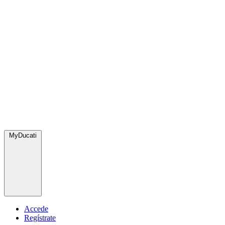
MyDucati
Accede
Regístrate