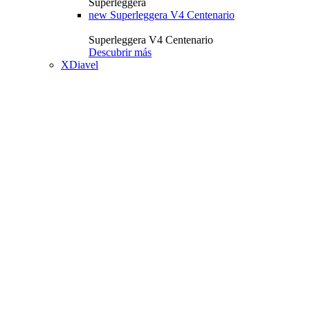
Superleggera
new
Superleggera V4 Centenario
Superleggera V4 Centenario
Descubrir más
XDiavel