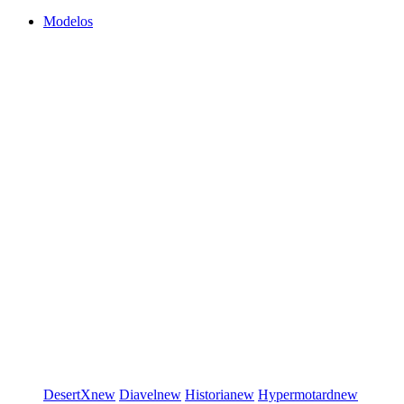
Modelos
DesertX
new
Diavel
new
Historia
new
Hypermotard
new