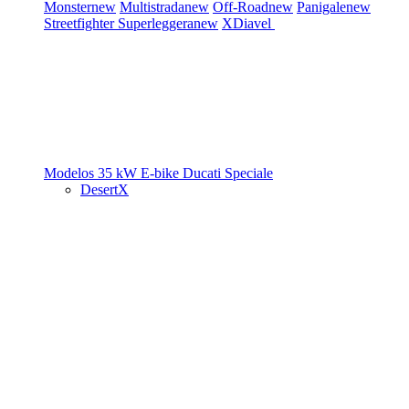
Monster
new
Multistrada
new
Off-Road
new
Panigale
new
Streetfighter
Superleggera
new
XDiavel
Modelos 35 kW
E-bike
Ducati Speciale
DesertX