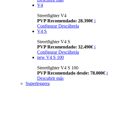
V4
Streetfighter V4
PVP Recomendado: 28.390€
i
Configurar
Descúbrela
V4 S
Streetfighter V4 S
PVP Recomendado: 32.490€
i
Configurar
Descúbrela
new
V4 S 100
Streetfighter V4 S 100
PVP Recomendado desde: 78.000€
i
Descubrir más
Superleggera