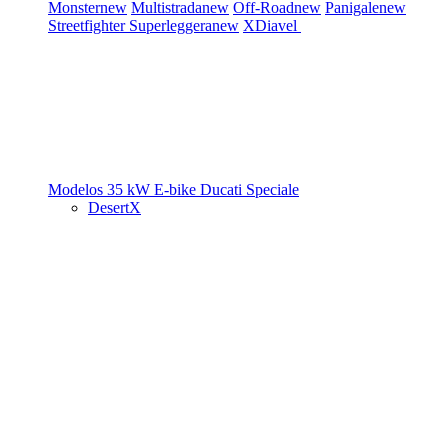
Monster
new
Multistrada
new
Off-Road
new
Panigale
new
Streetfighter
Superleggera
new
XDiavel
Modelos 35 kW
E-bike
Ducati Speciale
DesertX