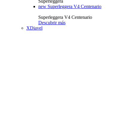
Superleggera
new
Superleggera V4 Centenario
Superleggera V4 Centenario
Descubrir más
XDiavel