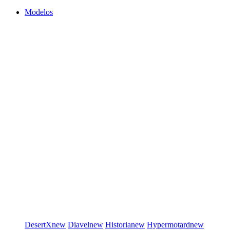
Modelos
DesertX
new
Diavel
new
Historia
new
Hypermotard
new