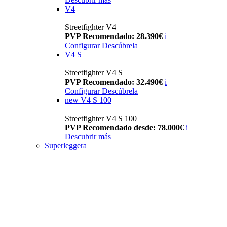
V4
Streetfighter V4
PVP Recomendado: 28.390€
i
Configurar
Descúbrela
V4 S
Streetfighter V4 S
PVP Recomendado: 32.490€
i
Configurar
Descúbrela
new
V4 S 100
Streetfighter V4 S 100
PVP Recomendado desde: 78.000€
i
Descubrir más
Superleggera