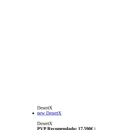
DesertX
new
DesertX
DesertX
PVP Recomendado: 17.590€
i