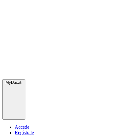
MyDucati
Accede
Regístrate