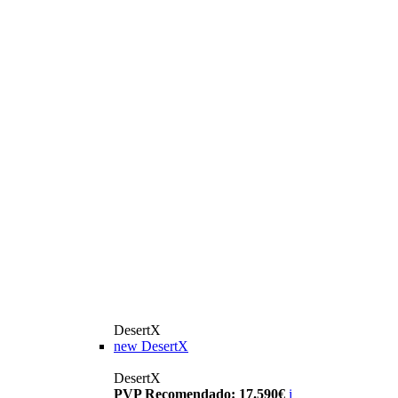
DesertX
new
DesertX
DesertX
PVP Recomendado: 17.590€
i