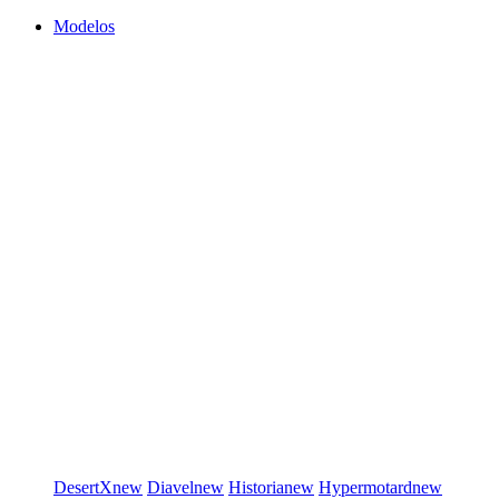
Modelos
DesertX
new
Diavel
new
Historia
new
Hypermotard
new