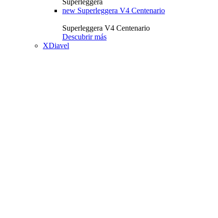
Superleggera
new
Superleggera V4 Centenario
Superleggera V4 Centenario
Descubrir más
XDiavel