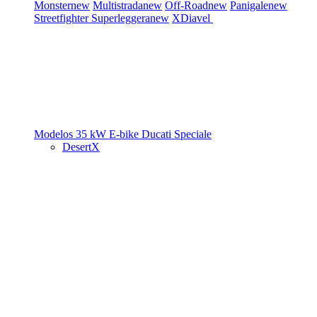
Monster
new
Multistrada
new
Off-Road
new
Panigale
new
Streetfighter
Superleggera
new
XDiavel
Modelos 35 kW
E-bike
Ducati Speciale
DesertX