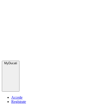
MyDucati
Accede
Regístrate