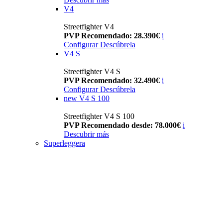
V4
Streetfighter V4
PVP Recomendado: 28.390€
i
Configurar
Descúbrela
V4 S
Streetfighter V4 S
PVP Recomendado: 32.490€
i
Configurar
Descúbrela
new
V4 S 100
Streetfighter V4 S 100
PVP Recomendado desde: 78.000€
i
Descubrir más
Superleggera