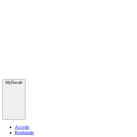
MyDucati
Accede
Regístrate