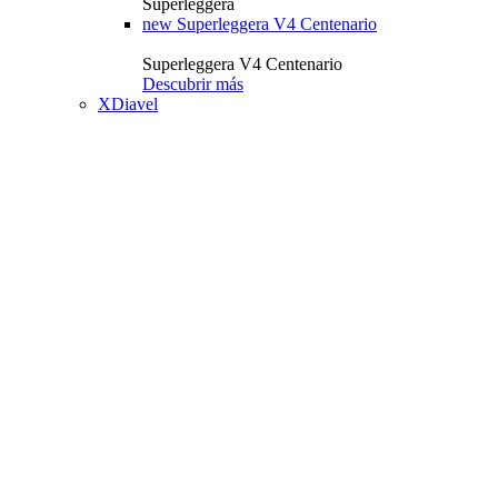
Superleggera
new
Superleggera V4 Centenario
Superleggera V4 Centenario
Descubrir más
XDiavel