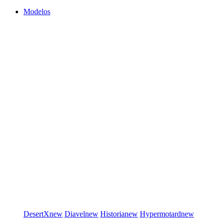
Modelos
DesertX
new
Diavel
new
Historia
new
Hypermotard
new