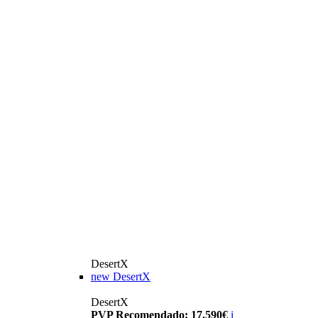
DesertX
new
DesertX
DesertX
PVP Recomendado: 17.590€
i