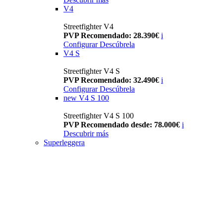
V4
Streetfighter V4
PVP Recomendado: 28.390€
i
Configurar
Descúbrela
V4 S
Streetfighter V4 S
PVP Recomendado: 32.490€
i
Configurar
Descúbrela
new
V4 S 100
Streetfighter V4 S 100
PVP Recomendado desde: 78.000€
i
Descubrir más
Superleggera