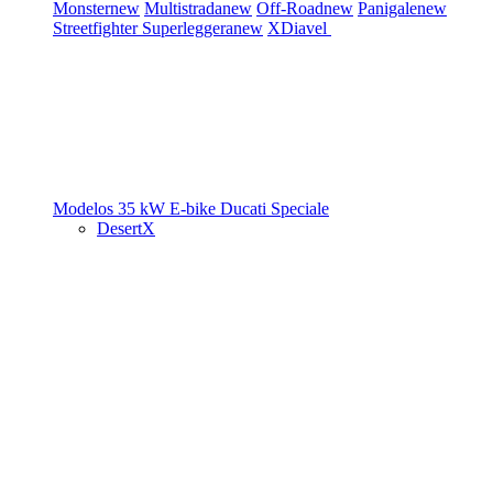
Monster
new
Multistrada
new
Off-Road
new
Panigale
new
Streetfighter
Superleggera
new
XDiavel
Modelos 35 kW
E-bike
Ducati Speciale
DesertX