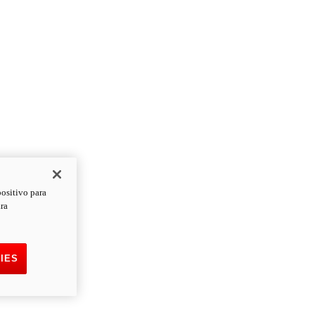
positivo para
ara
IES