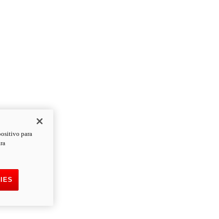
positivo para
ara
IES