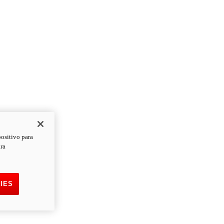
positivo para
ara
IES