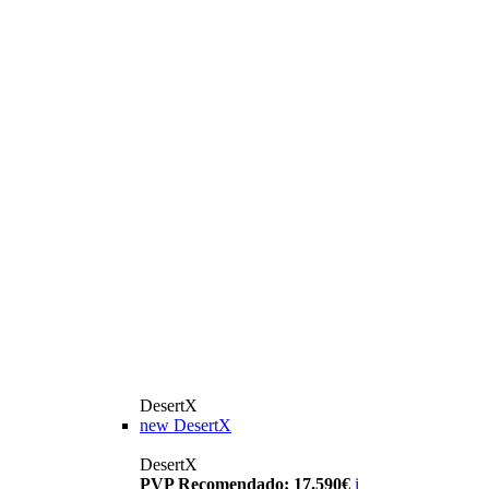
DesertX
new
DesertX
DesertX
PVP Recomendado: 17.590€
i