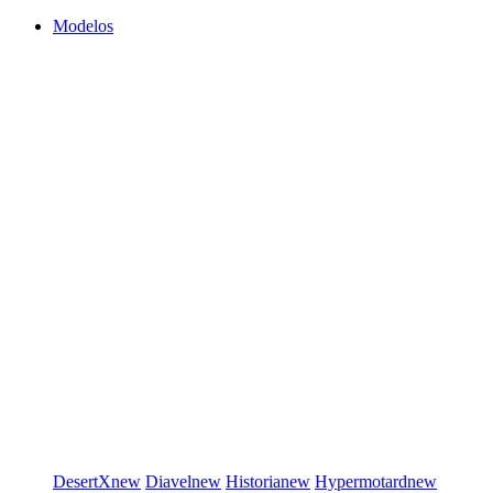
Modelos
DesertX
new
Diavel
new
Historia
new
Hypermotard
new