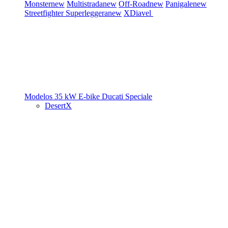
Monster
new
Multistrada
new
Off-Road
new
Panigale
new
Streetfighter
Superleggera
new
XDiavel
Modelos 35 kW
E-bike
Ducati Speciale
DesertX