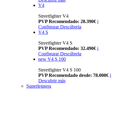
V4
Streetfighter V4
PVP Recomendado: 28.390€
i
Configurar
Descúbrela
V4 S
Streetfighter V4 S
PVP Recomendado: 32.490€
i
Configurar
Descúbrela
new
V4 S 100
Streetfighter V4 S 100
PVP Recomendado desde: 78.000€
i
Descubrir más
Superleggera