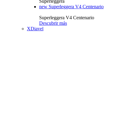
Superleggera
new
Superleggera V4 Centenario
Superleggera V4 Centenario
Descubrir más
XDiavel