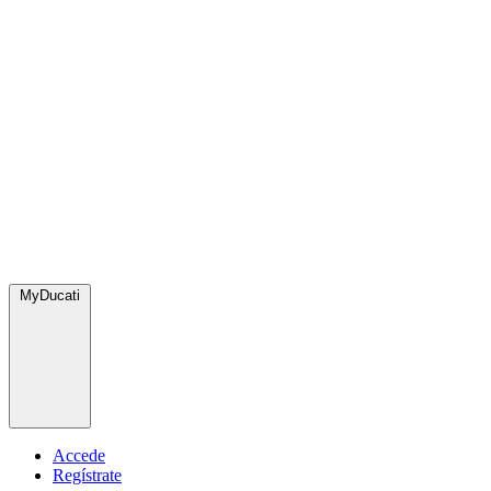
MyDucati
Accede
Regístrate