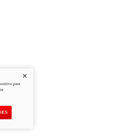
positivo para
ara
IES