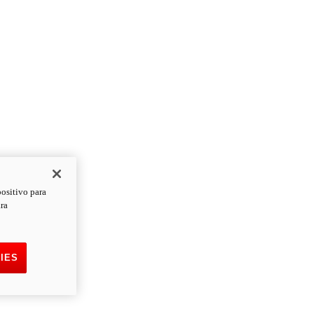
positivo para
ara
IES