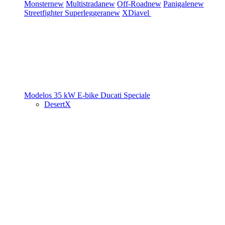
Monster
new
Multistrada
new
Off-Road
new
Panigale
new
Streetfighter
Superleggera
new
XDiavel
Modelos 35 kW
E-bike
Ducati Speciale
DesertX