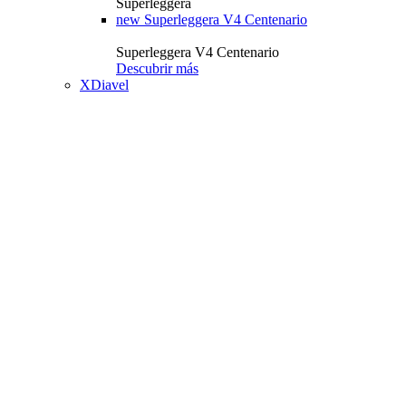
Superleggera
new
Superleggera V4 Centenario
Superleggera V4 Centenario
Descubrir más
XDiavel