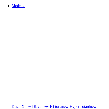
Modelos
DesertX
new
Diavel
new
Historia
new
Hypermotard
new