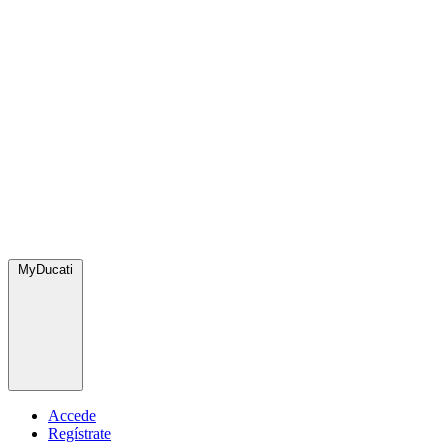
MyDucati
Accede
Regístrate