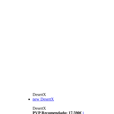
DesertX
new
DesertX
DesertX
PVP Recomendado: 17.590€
i