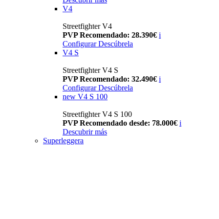
V4
Streetfighter V4
PVP Recomendado: 28.390€
i
Configurar
Descúbrela
V4 S
Streetfighter V4 S
PVP Recomendado: 32.490€
i
Configurar
Descúbrela
new
V4 S 100
Streetfighter V4 S 100
PVP Recomendado desde: 78.000€
i
Descubrir más
Superleggera