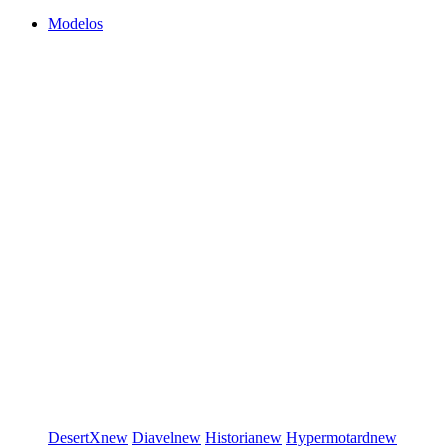
Modelos
DesertX
new
Diavel
new
Historia
new
Hypermotard
new