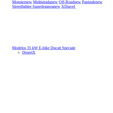
Monster
new
Multistrada
new
Off-Road
new
Panigale
new
Streetfighter
Superleggera
new
XDiavel
Modelos 35 kW
E-bike
Ducati Speciale
DesertX