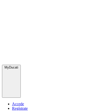
MyDucati
Accede
Regístrate