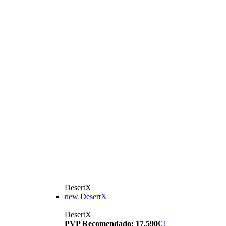
DesertX
new
DesertX
DesertX
PVP Recomendado: 17.590€
i