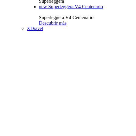
Superleggera
new
Superleggera V4 Centenario
Superleggera V4 Centenario
Descubrir más
XDiavel