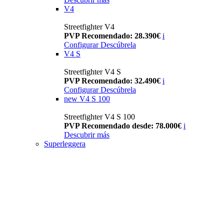
V4
Streetfighter V4
PVP Recomendado: 28.390€
i
Configurar
Descúbrela
V4 S
Streetfighter V4 S
PVP Recomendado: 32.490€
i
Configurar
Descúbrela
new
V4 S 100
Streetfighter V4 S 100
PVP Recomendado desde: 78.000€
i
Descubrir más
Superleggera