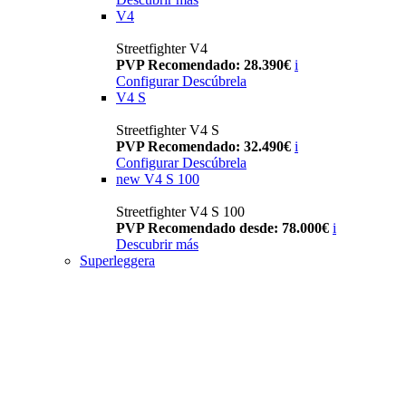
V4
Streetfighter V4
PVP Recomendado: 28.390€
i
Configurar
Descúbrela
V4 S
Streetfighter V4 S
PVP Recomendado: 32.490€
i
Configurar
Descúbrela
new
V4 S 100
Streetfighter V4 S 100
PVP Recomendado desde: 78.000€
i
Descubrir más
Superleggera