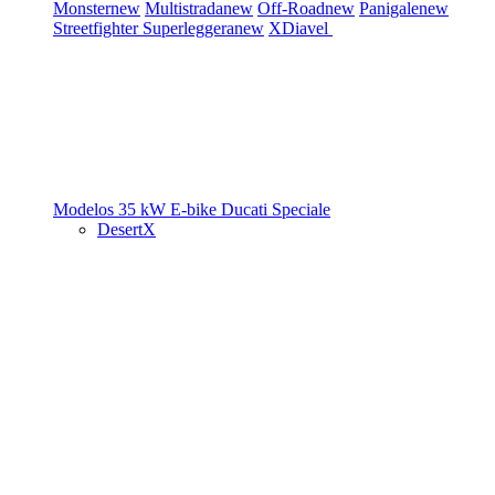
Monster
new
Multistrada
new
Off-Road
new
Panigale
new
Streetfighter
Superleggera
new
XDiavel
Modelos 35 kW
E-bike
Ducati Speciale
DesertX