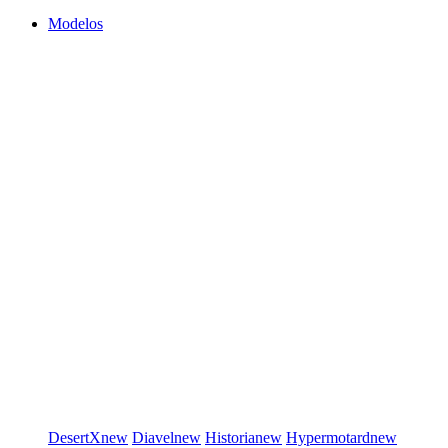
Modelos
DesertX
new
Diavel
new
Historia
new
Hypermotard
new