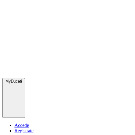
MyDucati
Accede
Regístrate