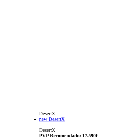
DesertX
new
DesertX
DesertX
PVP Recomendado: 17.590€
i