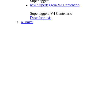
Superleggera
new
Superleggera V4 Centenario
Superleggera V4 Centenario
Descubrir más
XDiavel