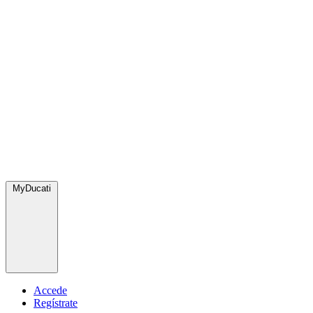
MyDucati
Accede
Regístrate