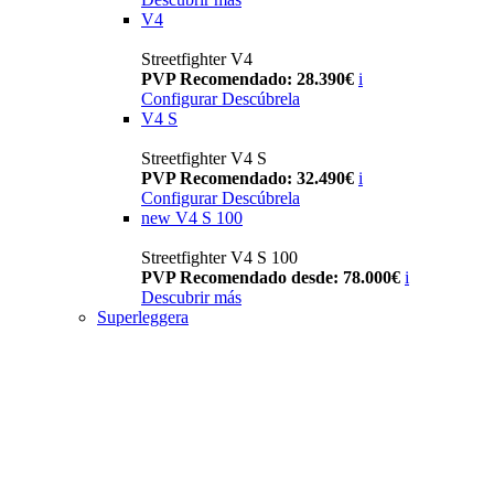
V4
Streetfighter V4
PVP Recomendado: 28.390€
i
Configurar
Descúbrela
V4 S
Streetfighter V4 S
PVP Recomendado: 32.490€
i
Configurar
Descúbrela
new
V4 S 100
Streetfighter V4 S 100
PVP Recomendado desde: 78.000€
i
Descubrir más
Superleggera