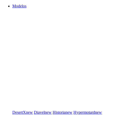
Modelos
DesertX
new
Diavel
new
Historia
new
Hypermotard
new