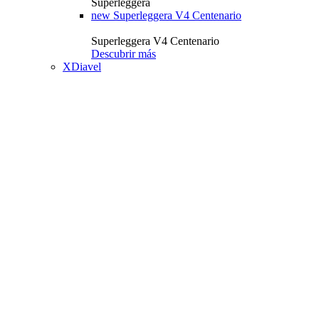
Superleggera
new
Superleggera V4 Centenario
Superleggera V4 Centenario
Descubrir más
XDiavel