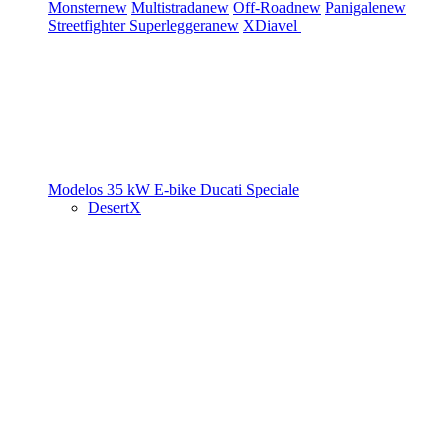
Monster
new
Multistrada
new
Off-Road
new
Panigale
new
Streetfighter
Superleggera
new
XDiavel
Modelos 35 kW
E-bike
Ducati Speciale
DesertX