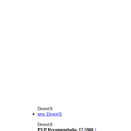
DesertX
new
DesertX
DesertX
PVP Recomendado: 17.590€
i