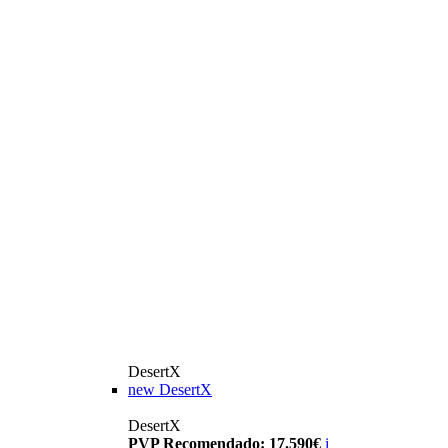
DesertX
new
DesertX
DesertX
PVP Recomendado: 17.590€
i