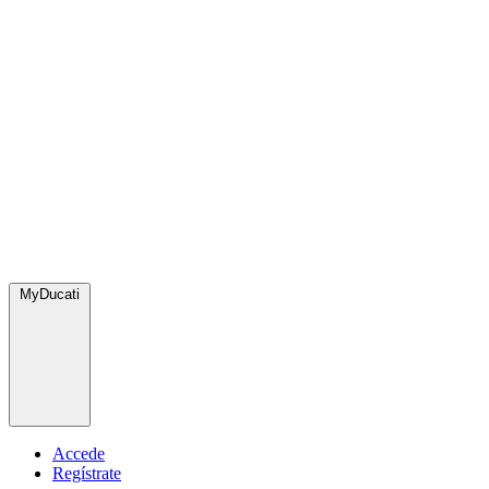
MyDucati
Accede
Regístrate