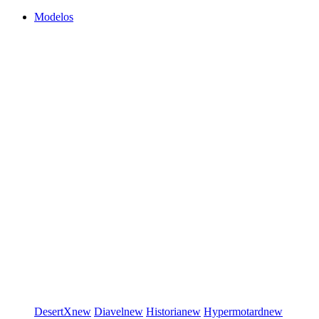
Modelos
DesertX
new
Diavel
new
Historia
new
Hypermotard
new