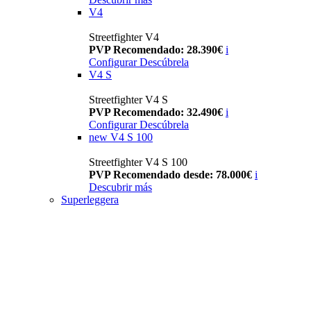
V4
Streetfighter V4
PVP Recomendado: 28.390€
i
Configurar
Descúbrela
V4 S
Streetfighter V4 S
PVP Recomendado: 32.490€
i
Configurar
Descúbrela
new
V4 S 100
Streetfighter V4 S 100
PVP Recomendado desde: 78.000€
i
Descubrir más
Superleggera