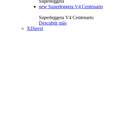
Superleggera
new
Superleggera V4 Centenario
Superleggera V4 Centenario
Descubrir más
XDiavel