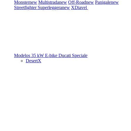
Monster
new
Multistrada
new
Off-Road
new
Panigale
new
Streetfighter
Superleggera
new
XDiavel
Modelos 35 kW
E-bike
Ducati Speciale
DesertX