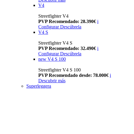
V4
Streetfighter V4
PVP Recomendado: 28.390€
i
Configurar
Descúbrela
V4 S
Streetfighter V4 S
PVP Recomendado: 32.490€
i
Configurar
Descúbrela
new
V4 S 100
Streetfighter V4 S 100
PVP Recomendado desde: 78.000€
i
Descubrir más
Superleggera