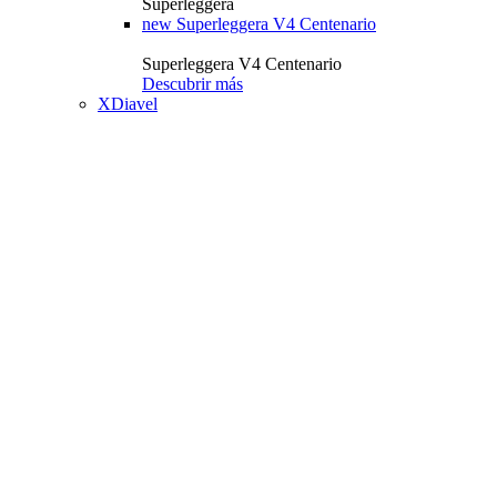
Superleggera
new
Superleggera V4 Centenario
Superleggera V4 Centenario
Descubrir más
XDiavel