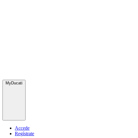
MyDucati
Accede
Regístrate