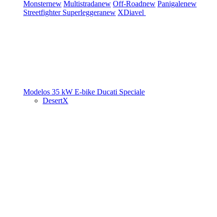
Monster
new
Multistrada
new
Off-Road
new
Panigale
new
Streetfighter
Superleggera
new
XDiavel
Modelos 35 kW
E-bike
Ducati Speciale
DesertX