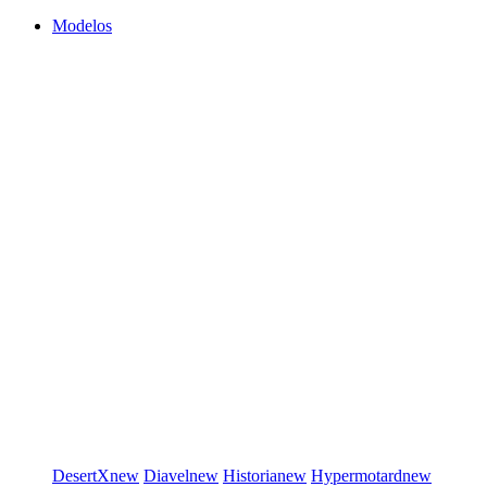
Modelos
DesertX
new
Diavel
new
Historia
new
Hypermotard
new