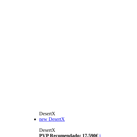
DesertX
new
DesertX
DesertX
PVP Recomendado: 17.590€
i