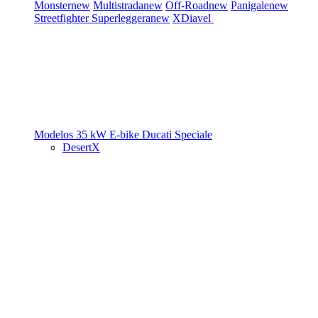
Monster
new
Multistrada
new
Off-Road
new
Panigale
new
Streetfighter
Superleggera
new
XDiavel
Modelos 35 kW
E-bike
Ducati Speciale
DesertX