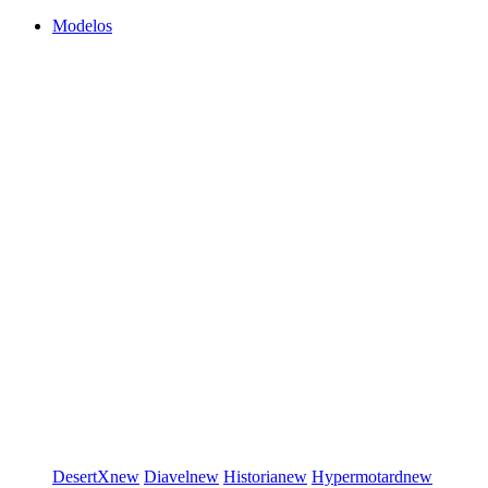
Modelos
DesertX
new
Diavel
new
Historia
new
Hypermotard
new