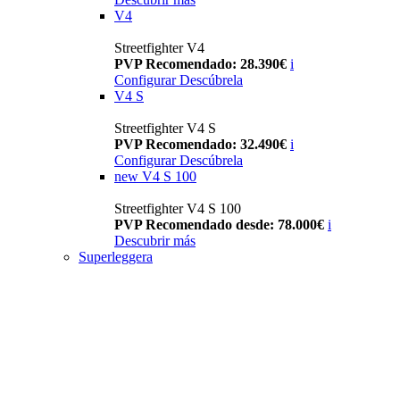
V4
Streetfighter V4
PVP Recomendado: 28.390€
i
Configurar
Descúbrela
V4 S
Streetfighter V4 S
PVP Recomendado: 32.490€
i
Configurar
Descúbrela
new
V4 S 100
Streetfighter V4 S 100
PVP Recomendado desde: 78.000€
i
Descubrir más
Superleggera