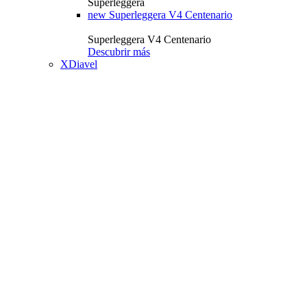
Superleggera
new
Superleggera V4 Centenario
Superleggera V4 Centenario
Descubrir más
XDiavel