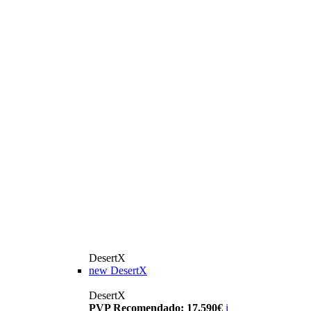
DesertX
new
DesertX
DesertX
PVP Recomendado: 17.590€
i