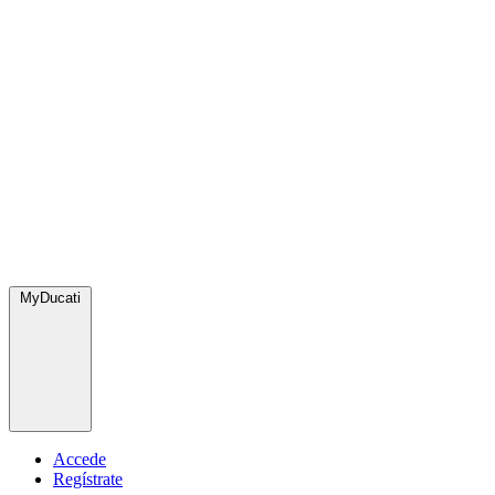
MyDucati
Accede
Regístrate