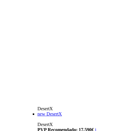
DesertX
new
DesertX
DesertX
PVP Recomendado: 17.590€
i