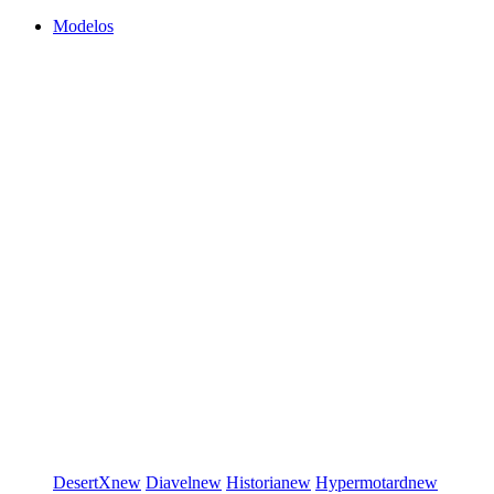
Modelos
DesertX
new
Diavel
new
Historia
new
Hypermotard
new