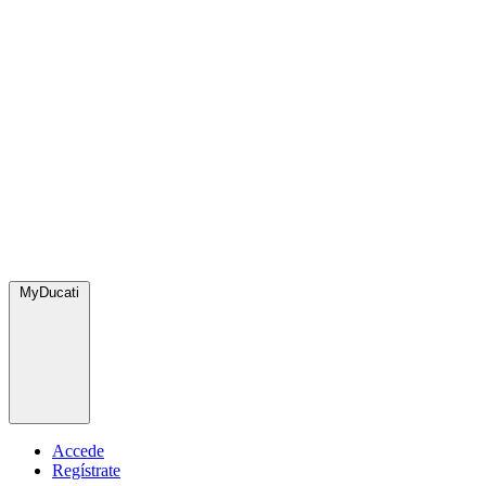
MyDucati
Accede
Regístrate