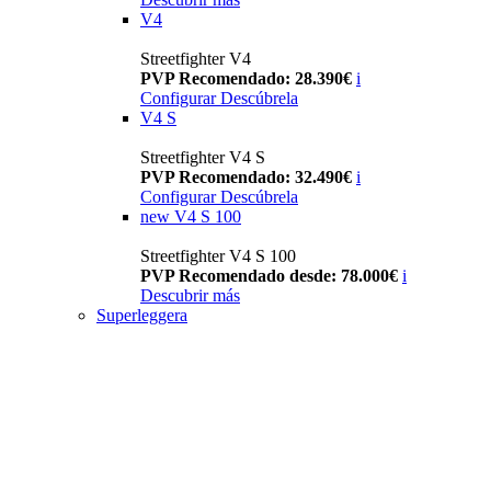
V4
Streetfighter V4
PVP Recomendado: 28.390€
i
Configurar
Descúbrela
V4 S
Streetfighter V4 S
PVP Recomendado: 32.490€
i
Configurar
Descúbrela
new
V4 S 100
Streetfighter V4 S 100
PVP Recomendado desde: 78.000€
i
Descubrir más
Superleggera