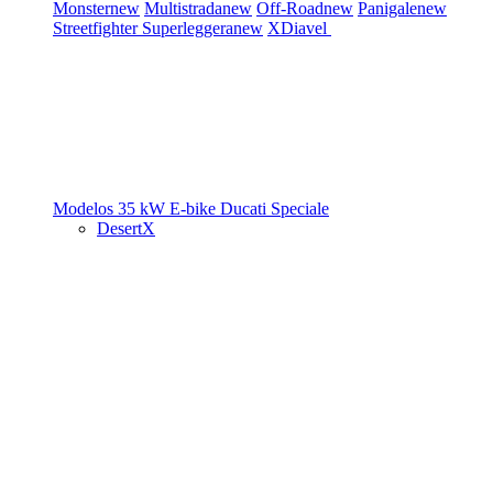
Monster
new
Multistrada
new
Off-Road
new
Panigale
new
Streetfighter
Superleggera
new
XDiavel
Modelos 35 kW
E-bike
Ducati Speciale
DesertX