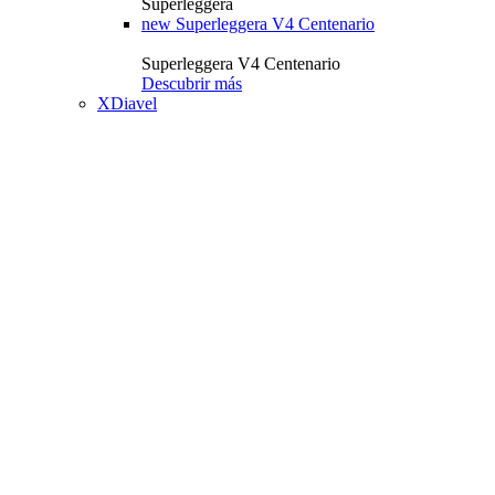
Superleggera
new
Superleggera V4 Centenario
Superleggera V4 Centenario
Descubrir más
XDiavel