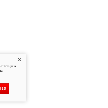
positivo para
ara
IES