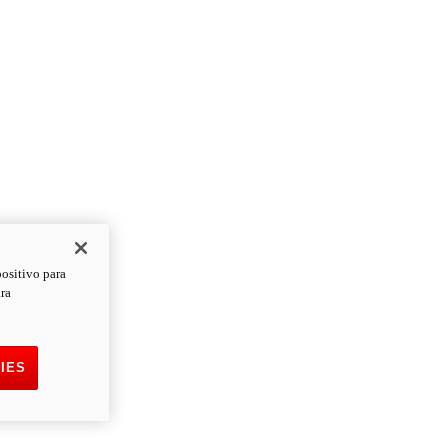
positivo para
ara
IES