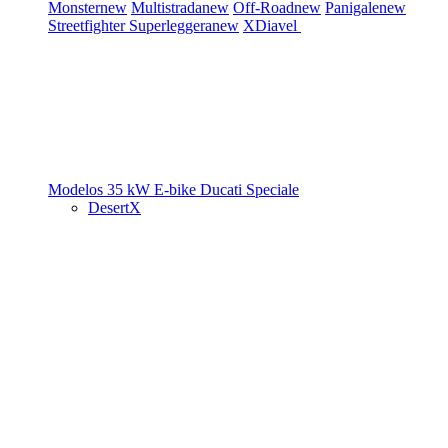
Monster
new
Multistrada
new
Off-Road
new
Panigale
new
Streetfighter
Superleggera
new
XDiavel
Modelos 35 kW
E-bike
Ducati Speciale
DesertX