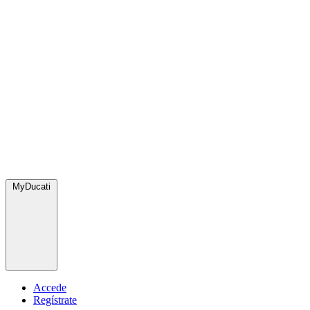
MyDucati
Accede
Regístrate