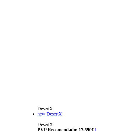
DesertX
new
DesertX
DesertX
PVP Recomendado: 17.590€
i