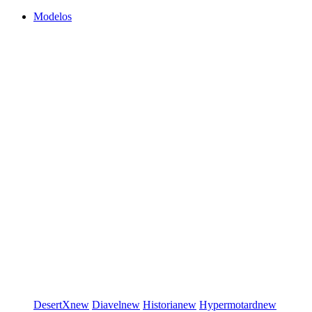
Modelos
DesertX
new
Diavel
new
Historia
new
Hypermotard
new