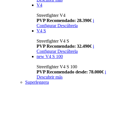
V4
Streetfighter V4
PVP Recomendado: 28.390€
i
Configurar
Descúbrela
V4 S
Streetfighter V4 S
PVP Recomendado: 32.490€
i
Configurar
Descúbrela
new
V4 S 100
Streetfighter V4 S 100
PVP Recomendado desde: 78.000€
i
Descubrir más
Superleggera