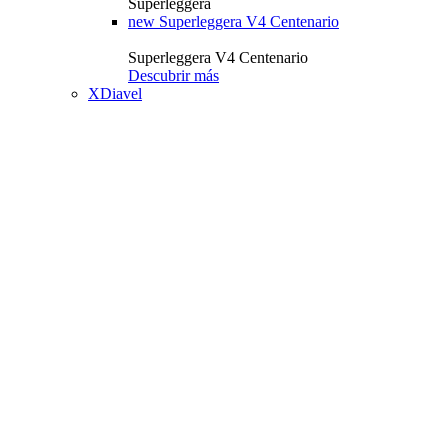
Superleggera
new
Superleggera V4 Centenario
Superleggera V4 Centenario
Descubrir más
XDiavel