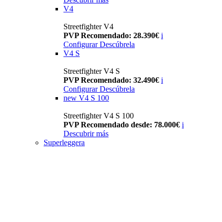
V4
Streetfighter V4
PVP Recomendado: 28.390€
i
Configurar
Descúbrela
V4 S
Streetfighter V4 S
PVP Recomendado: 32.490€
i
Configurar
Descúbrela
new
V4 S 100
Streetfighter V4 S 100
PVP Recomendado desde: 78.000€
i
Descubrir más
Superleggera