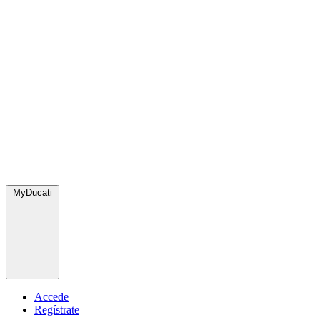
MyDucati
Accede
Regístrate