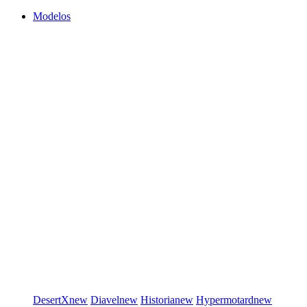
Modelos
DesertX
new
Diavel
new
Historia
new
Hypermotard
new