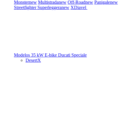
Monster
new
Multistrada
new
Off-Road
new
Panigale
new
Streetfighter
Superleggera
new
XDiavel
Modelos 35 kW
E-bike
Ducati Speciale
DesertX