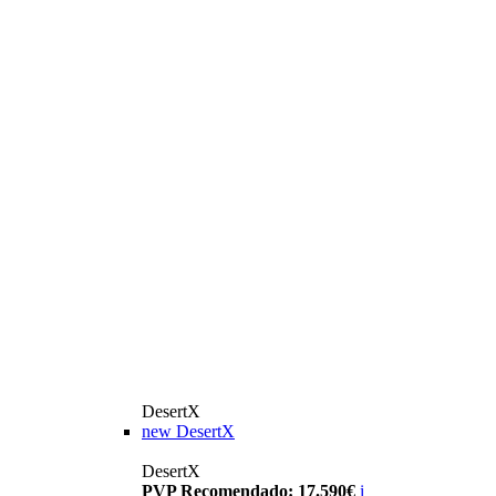
DesertX
new
DesertX
DesertX
PVP Recomendado: 17.590€
i