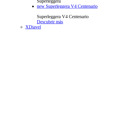
Superleggera
new
Superleggera V4 Centenario
Superleggera V4 Centenario
Descubrir más
XDiavel