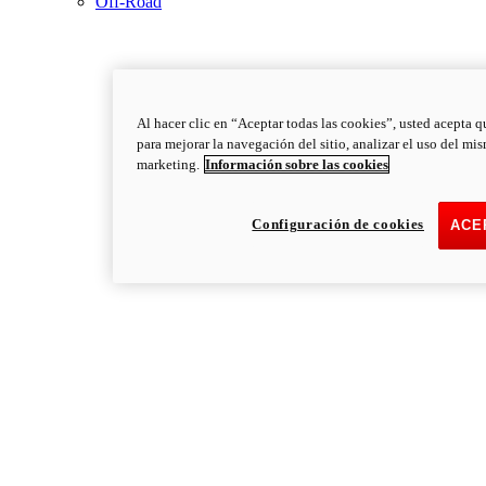
Off-Road
Al hacer clic en “Aceptar todas las cookies”, usted acepta q
para mejorar la navegación del sitio, analizar el uso del mi
marketing.
Información sobre las cookies
Configuración de cookies
ACE