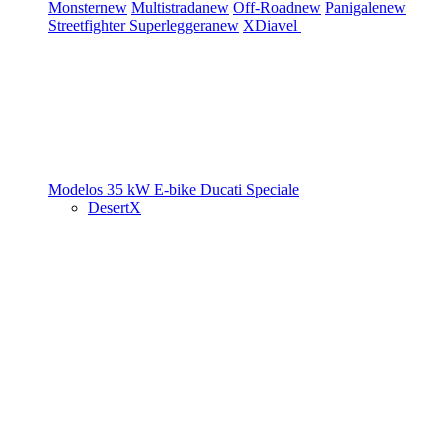
Monster
new
Multistrada
new
Off-Road
new
Panigale
new
Streetfighter
Superleggera
new
XDiavel
Modelos 35 kW
E-bike
Ducati Speciale
DesertX