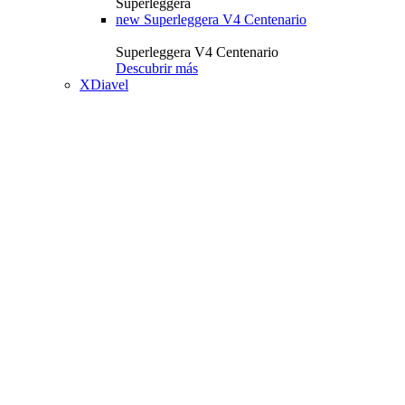
Superleggera
new
Superleggera V4 Centenario
Superleggera V4 Centenario
Descubrir más
XDiavel