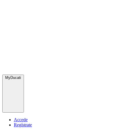
MyDucati
Accede
Regístrate