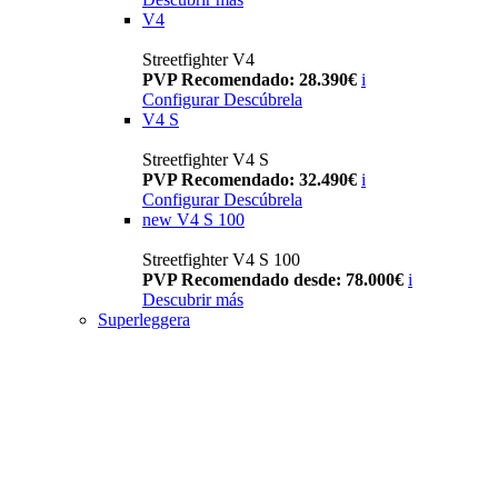
V4
Streetfighter V4
PVP Recomendado: 28.390€
i
Configurar
Descúbrela
V4 S
Streetfighter V4 S
PVP Recomendado: 32.490€
i
Configurar
Descúbrela
new
V4 S 100
Streetfighter V4 S 100
PVP Recomendado desde: 78.000€
i
Descubrir más
Superleggera