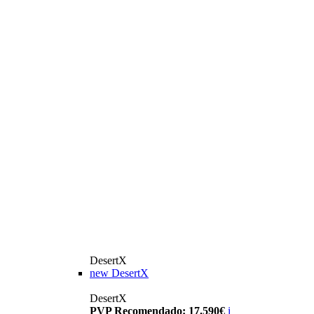
DesertX
new
DesertX
DesertX
PVP Recomendado: 17.590€
i