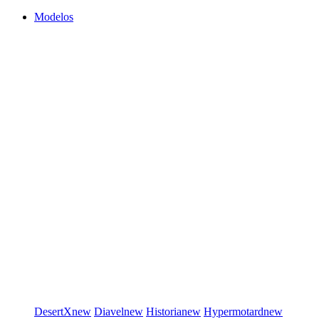
Modelos
DesertX
new
Diavel
new
Historia
new
Hypermotard
new