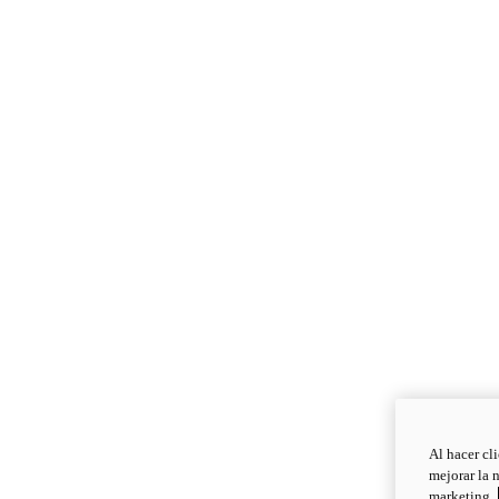
Al hacer cl
mejorar la 
marketing.