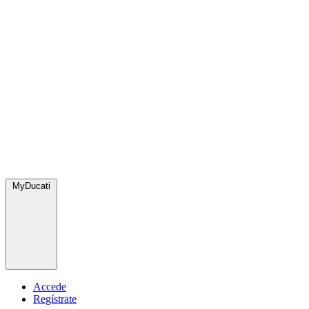
MyDucati
Accede
Regístrate