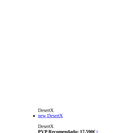
DesertX
new
DesertX
DesertX
PVP Recomendado: 17.590€
i