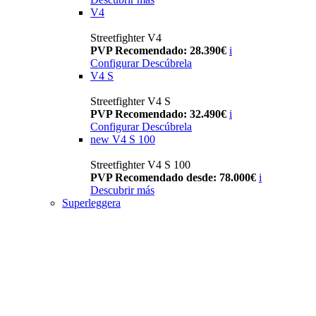
V4
Streetfighter V4
PVP Recomendado: 28.390€
i
Configurar
Descúbrela
V4 S
Streetfighter V4 S
PVP Recomendado: 32.490€
i
Configurar
Descúbrela
new
V4 S 100
Streetfighter V4 S 100
PVP Recomendado desde: 78.000€
i
Descubrir más
Superleggera