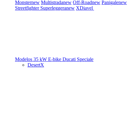
Monster
new
Multistrada
new
Off-Road
new
Panigale
new
Streetfighter
Superleggera
new
XDiavel
Modelos 35 kW
E-bike
Ducati Speciale
DesertX