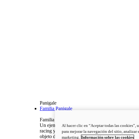
Panigale
Familia Panigale
Familia Panigale: Pura excelencia italiana.
Un ejemplo de excelencia italiana, con ADN
Al hacer clic en “Aceptar todas las cookies”, 
racing y espíritu competitivo: la Panigale es el
para mejorar la navegación del sitio, analizar
objeto de deseo de todo ducatista.
marketing.
Información sobre las cookies