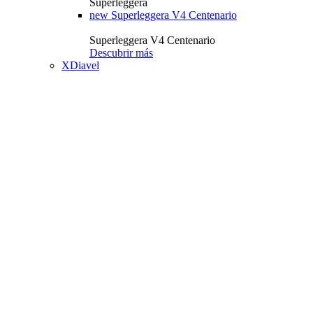
Superleggera
new
Superleggera V4 Centenario
Superleggera V4 Centenario
Descubrir más
XDiavel