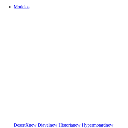
Modelos
DesertX
new
Diavel
new
Historia
new
Hypermotard
new