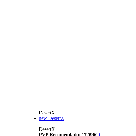
DesertX
new
DesertX
DesertX
PVP Recomendado: 17.590€
i