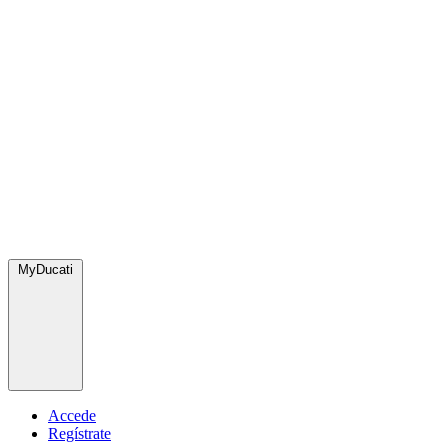
MyDucati
Accede
Regístrate