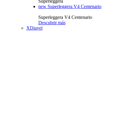
Superleggera
new
Superleggera V4 Centenario
Superleggera V4 Centenario
Descubrir más
XDiavel