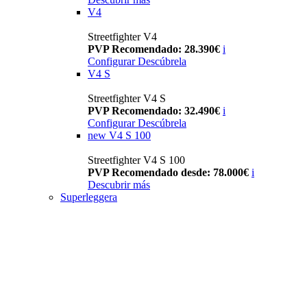
V4
Streetfighter V4
PVP Recomendado: 28.390€
i
Configurar
Descúbrela
V4 S
Streetfighter V4 S
PVP Recomendado: 32.490€
i
Configurar
Descúbrela
new
V4 S 100
Streetfighter V4 S 100
PVP Recomendado desde: 78.000€
i
Descubrir más
Superleggera