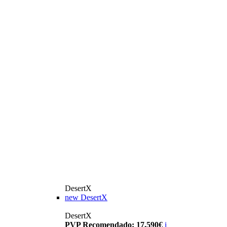
DesertX
new
DesertX
DesertX
PVP Recomendado: 17.590€
i