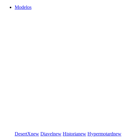
Modelos
DesertX
new
Diavel
new
Historia
new
Hypermotard
new