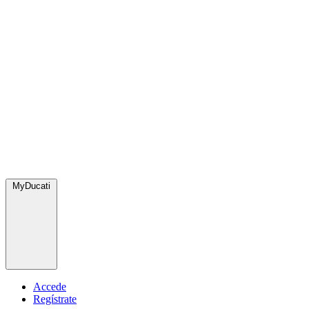
MyDucati
Accede
Regístrate