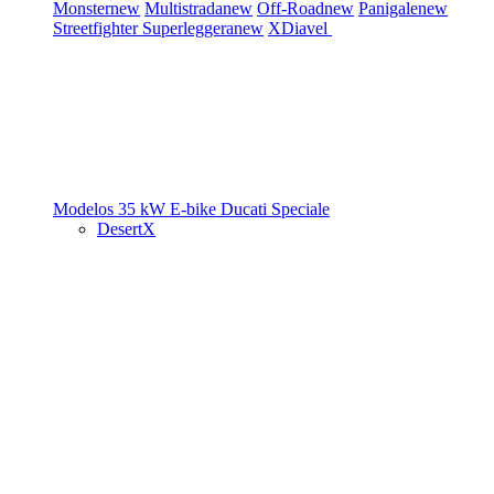
Monster
new
Multistrada
new
Off-Road
new
Panigale
new
Streetfighter
Superleggera
new
XDiavel
Modelos 35 kW
E-bike
Ducati Speciale
DesertX