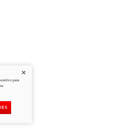
positivo para
ara
IES