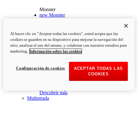
Monster
new
Monster
Monster
PVP Recomendado desde: 13.190€
i
Al hacer clic en “Aceptar todas las cookies”, usted acepta que las
Configurar
Descubrir más
cookies se guarden en su dispositivo para mejorar la navegación del
new
Monster +
sitio, analizar el uso del mismo, y colaborar con nuestros estudios para
marketing.
Información sobre las cookies
Monster +
PVP Recomendado desde: 13.690€
i
Configurar
Descubrir más
Configuración de cookies
ACEPTAR TODAS LAS
new
Monster 100
COOKIES
Monster 100
PVP Recomendado desde: 26.000€
i
Descubrir más
Multistrada