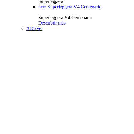
Superleggera
new
Superleggera V4 Centenario
Superleggera V4 Centenario
Descubrir más
XDiavel