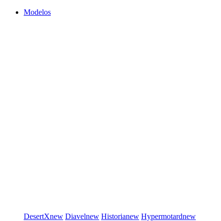
Modelos
DesertX
new
Diavel
new
Historia
new
Hypermotard
new