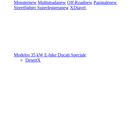
Monster
new
Multistrada
new
Off-Road
new
Panigale
new
Streetfighter
Superleggera
new
XDiavel
Modelos 35 kW
E-bike
Ducati Speciale
DesertX