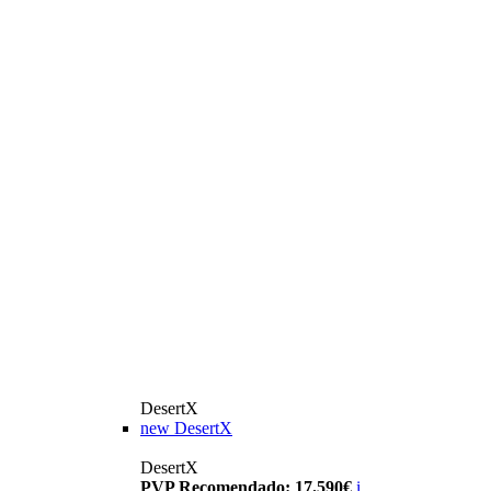
DesertX
new
DesertX
DesertX
PVP Recomendado: 17.590€
i