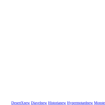
DesertX
new
Diavel
new
Historia
new
Hypermotard
new
Monste