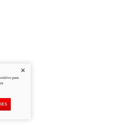
positivo para
ara
IES