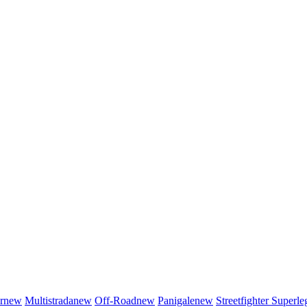
r
new
Multistrada
new
Off-Road
new
Panigale
new
Streetfighter
Superle