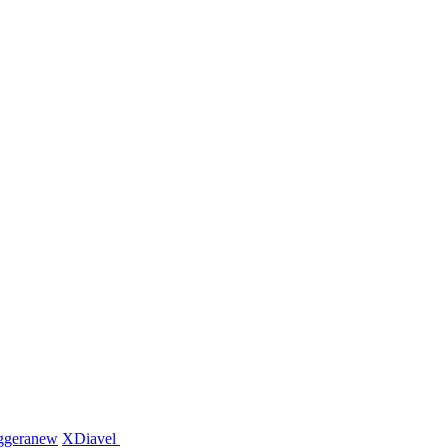
ggera
new
XDiavel