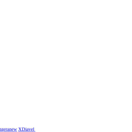
ggera
new
XDiavel