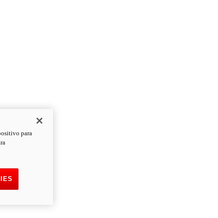
positivo para
ara
IES