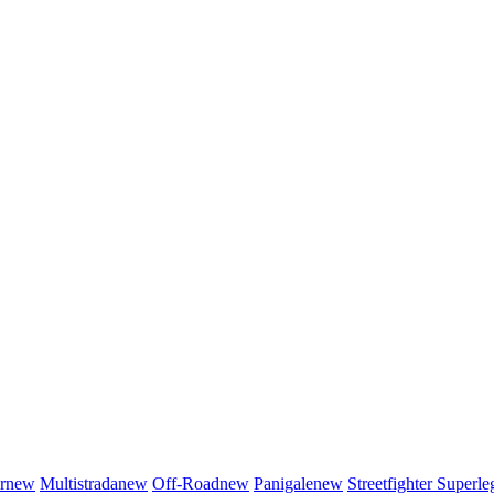
r
new
Multistrada
new
Off-Road
new
Panigale
new
Streetfighter
Superle