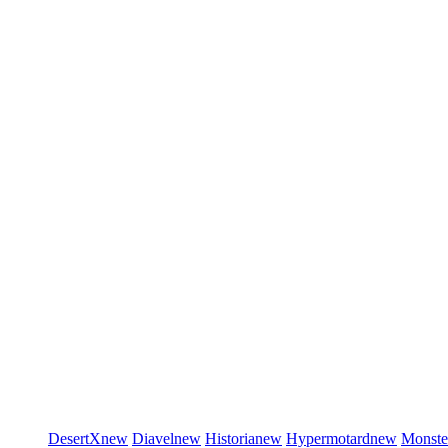
DesertX
new
Diavel
new
Historia
new
Hypermotard
new
Monste