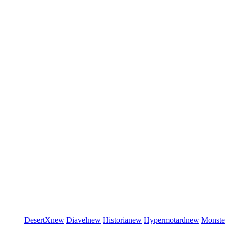
DesertX
new
Diavel
new
Historia
new
Hypermotard
new
Monste