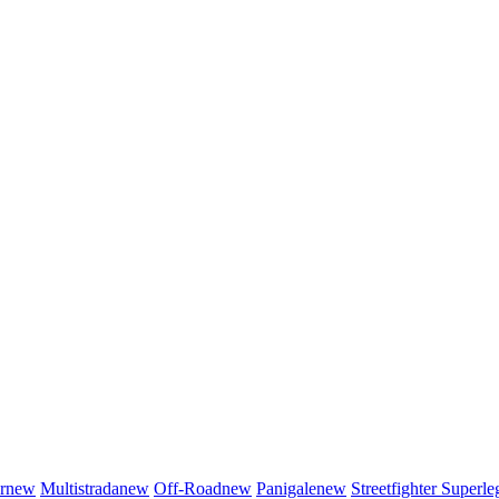
r
new
Multistrada
new
Off-Road
new
Panigale
new
Streetfighter
Superle