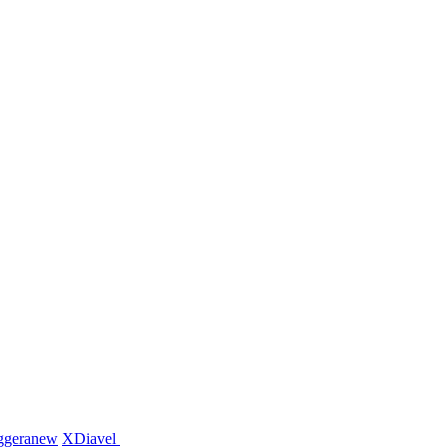
ggera
new
XDiavel