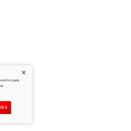
positivo para
ara
IES