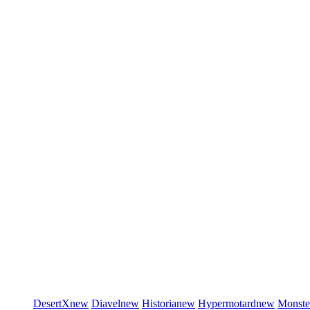
DesertX
new
Diavel
new
Historia
new
Hypermotard
new
Monste