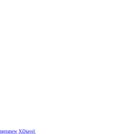
ggera
new
XDiavel