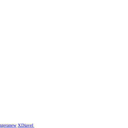
ggera
new
XDiavel