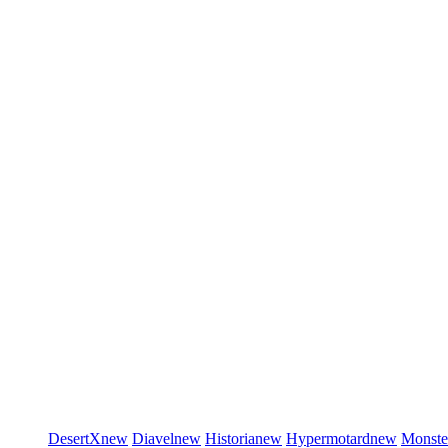
DesertX
new
Diavel
new
Historia
new
Hypermotard
new
Monste