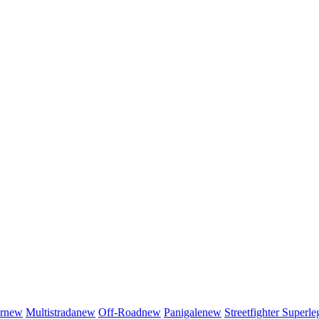
r
new
Multistrada
new
Off-Road
new
Panigale
new
Streetfighter
Superle