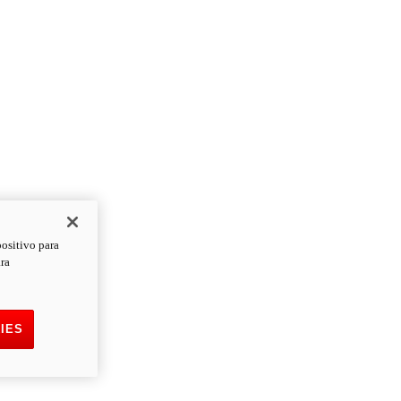
positivo para
ara
IES