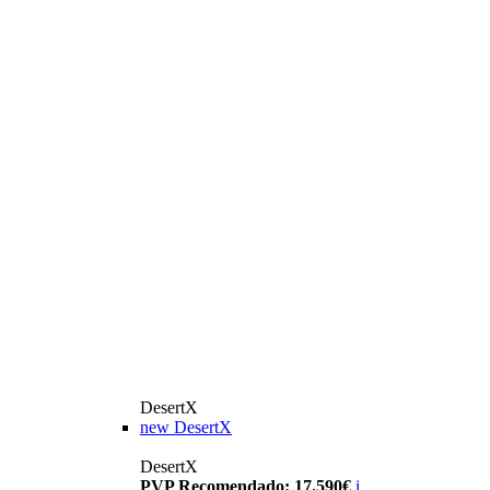
DesertX
new
DesertX
DesertX
PVP Recomendado: 17.590€
i