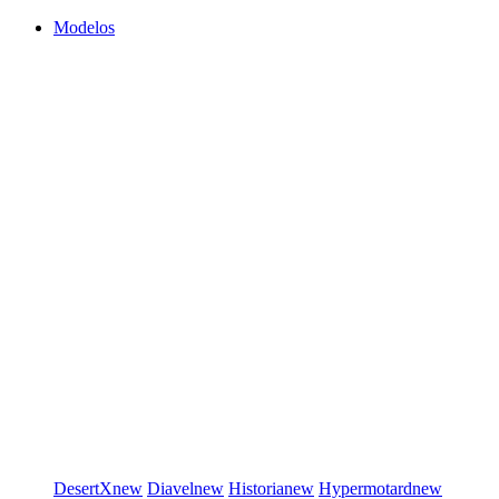
Modelos
DesertX
new
Diavel
new
Historia
new
Hypermotard
new