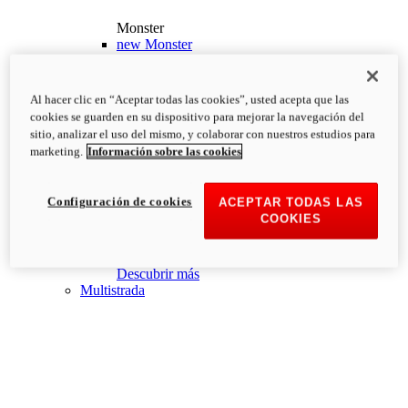
Monster
new
Monster
Monster
PVP Recomendado desde: 13.190€
i
Al hacer clic en “Aceptar todas las cookies”, usted acepta que las
Configurar
Descubrir más
cookies se guarden en su dispositivo para mejorar la navegación del
new
Monster +
sitio, analizar el uso del mismo, y colaborar con nuestros estudios para
marketing.
Información sobre las cookies
Monster +
PVP Recomendado desde: 13.690€
i
Configurar
Descubrir más
Configuración de cookies
ACEPTAR TODAS LAS
new
Monster 100
COOKIES
Monster 100
PVP Recomendado desde: 26.000€
i
Descubrir más
Multistrada