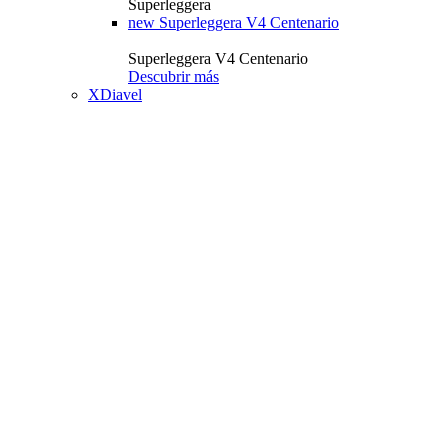
Superleggera
new
Superleggera V4 Centenario
Superleggera V4 Centenario
Descubrir más
XDiavel