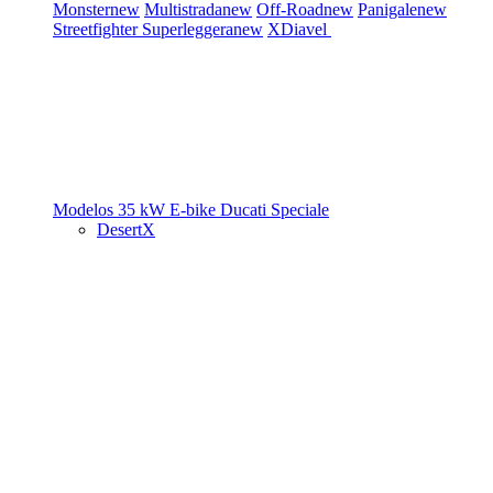
Monster
new
Multistrada
new
Off-Road
new
Panigale
new
Streetfighter
Superleggera
new
XDiavel
Modelos 35 kW
E-bike
Ducati Speciale
DesertX