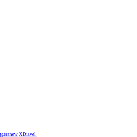
ggera
new
XDiavel