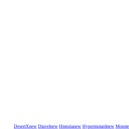
DesertX
new
Diavel
new
Historia
new
Hypermotard
new
Monste