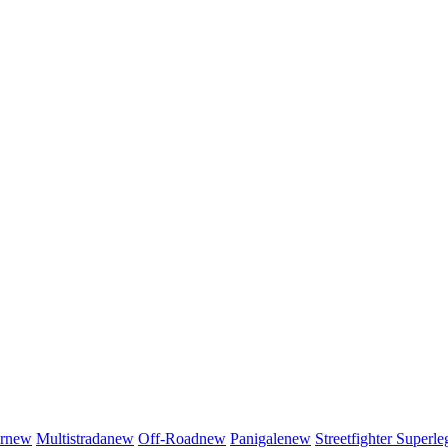
r
new
Multistrada
new
Off-Road
new
Panigale
new
Streetfighter
Superle