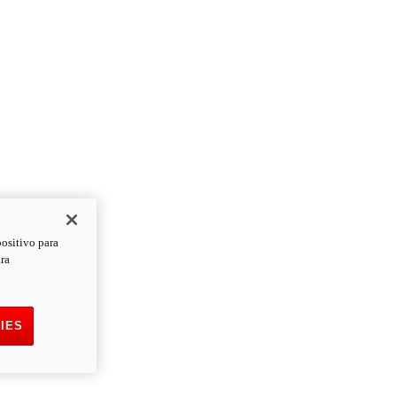
positivo para
ara
IES