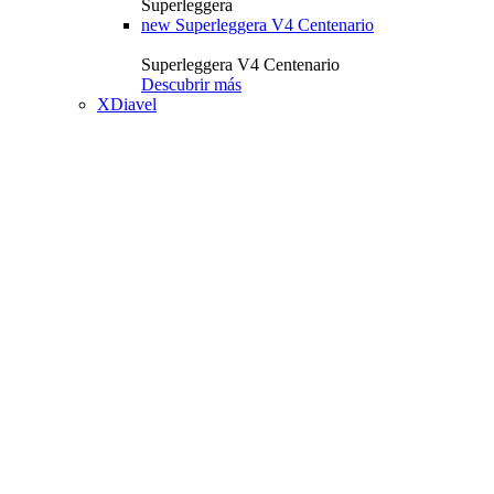
Superleggera
new
Superleggera V4 Centenario
Superleggera V4 Centenario
Descubrir más
XDiavel