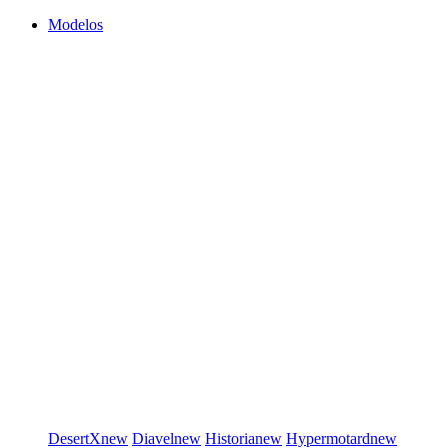
Modelos
DesertX
new
Diavel
new
Historia
new
Hypermotard
new