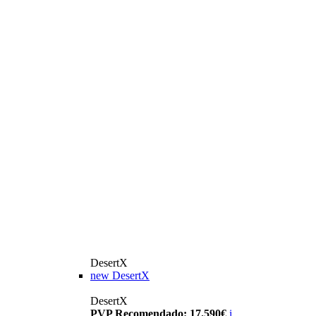
DesertX
new
DesertX
DesertX
PVP Recomendado: 17.590€
i