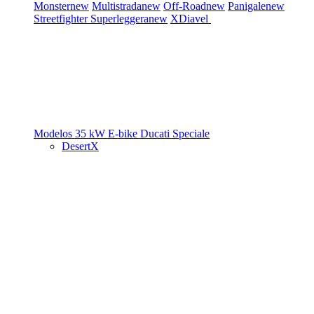
Monster
new
Multistrada
new
Off-Road
new
Panigale
new
Streetfighter
Superleggera
new
XDiavel
Modelos 35 kW
E-bike
Ducati Speciale
DesertX