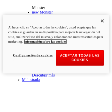
Monster
new
Monster
Monster
PVP Recomendado desde: 13.190€
i
Al hacer clic en “Aceptar todas las cookies”, usted acepta que las
Configurar
Descubrir más
cookies se guarden en su dispositivo para mejorar la navegación del
new
Monster +
sitio, analizar el uso del mismo, y colaborar con nuestros estudios para
marketing.
Información sobre las cookies
Monster +
PVP Recomendado desde: 13.690€
i
Configurar
Descubrir más
Configuración de cookies
ACEPTAR TODAS LAS
new
Monster 100
COOKIES
Monster 100
PVP Recomendado desde: 26.000€
i
Descubrir más
Multistrada