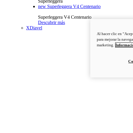
Superleggera
new
Superleggera V4 Centenario
Superleggera V4 Centenario
Descubrir más
XDiavel
Al hacer clic en “Acep
para mejorar la navega
marketing.
Informació
Co