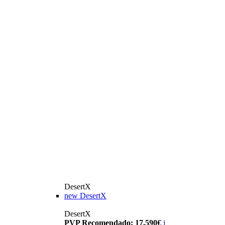
DesertX
new
DesertX
DesertX
PVP Recomendado: 17.590€
i