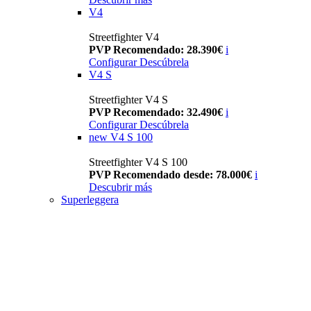
V4
Streetfighter V4
PVP Recomendado: 28.390€
i
Configurar
Descúbrela
V4 S
Streetfighter V4 S
PVP Recomendado: 32.490€
i
Configurar
Descúbrela
new
V4 S 100
Streetfighter V4 S 100
PVP Recomendado desde: 78.000€
i
Descubrir más
Superleggera