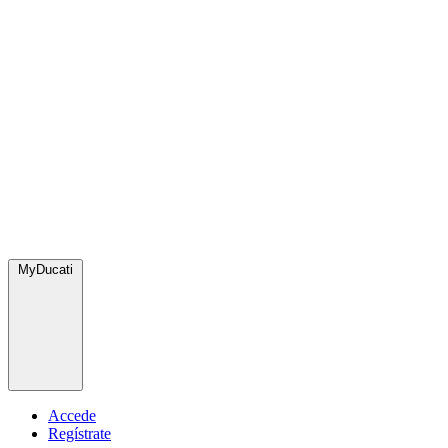
MyDucati
Accede
Regístrate