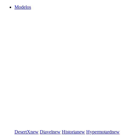
Modelos
DesertX
new
Diavel
new
Historia
new
Hypermotard
new