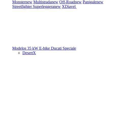
Monster
new
Multistrada
new
Off-Road
new
Panigale
new
Streetfighter
Superleggera
new
XDiavel
Modelos 35 kW
E-bike
Ducati Speciale
DesertX