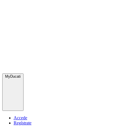
MyDucati
Accede
Regístrate