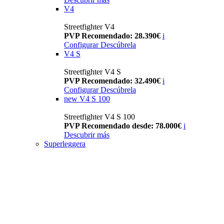
V4
Streetfighter V4
PVP Recomendado: 28.390€
i
Configurar
Descúbrela
V4 S
Streetfighter V4 S
PVP Recomendado: 32.490€
i
Configurar
Descúbrela
new
V4 S 100
Streetfighter V4 S 100
PVP Recomendado desde: 78.000€
i
Descubrir más
Superleggera