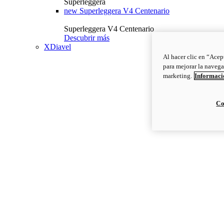
Superleggera
new
Superleggera V4 Centenario
Superleggera V4 Centenario
Descubrir más
XDiavel
Al hacer clic en “Acep
para mejorar la navega
marketing.
Informació
Co