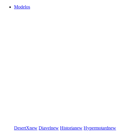
Modelos
DesertX
new
Diavel
new
Historia
new
Hypermotard
new