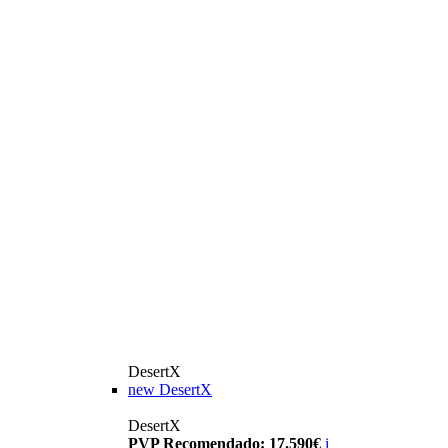
DesertX
new
DesertX
DesertX
PVP Recomendado: 17.590€
i