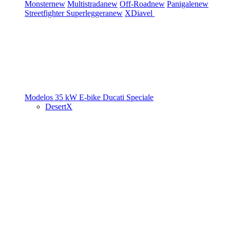
Monster
new
Multistrada
new
Off-Road
new
Panigale
new
Streetfighter
Superleggera
new
XDiavel
Modelos 35 kW
E-bike
Ducati Speciale
DesertX