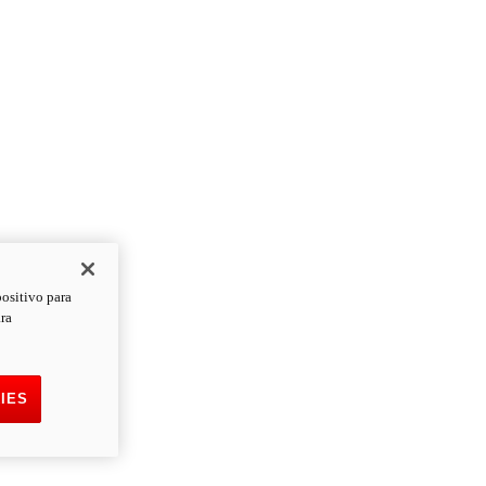
positivo para
ara
IES