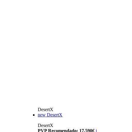
DesertX
new
DesertX
DesertX
PVP Recomendado: 17.590€
i