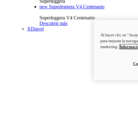
Superleggera
new
Superleggera V4 Centenario
Superleggera V4 Centenario
Descubrir más
XDiavel
Al hacer clic en “Acep
para mejorar la navega
marketing.
Informació
Co