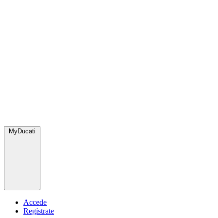
MyDucati
Accede
Regístrate