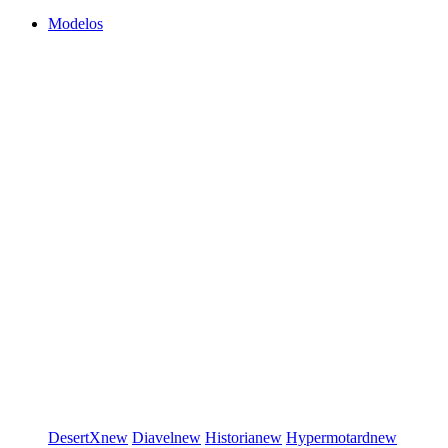
Modelos
DesertX
new
Diavel
new
Historia
new
Hypermotard
new