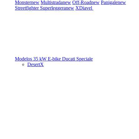
Monster
new
Multistrada
new
Off-Road
new
Panigale
new
Streetfighter
Superleggera
new
XDiavel
Modelos 35 kW
E-bike
Ducati Speciale
DesertX