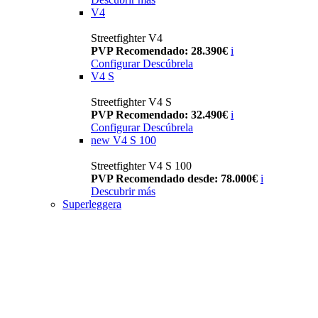
V4
Streetfighter V4
PVP Recomendado: 28.390€
i
Configurar
Descúbrela
V4 S
Streetfighter V4 S
PVP Recomendado: 32.490€
i
Configurar
Descúbrela
new
V4 S 100
Streetfighter V4 S 100
PVP Recomendado desde: 78.000€
i
Descubrir más
Superleggera