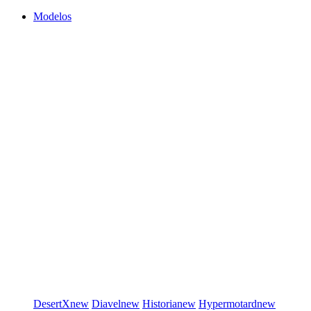
Modelos
DesertX
new
Diavel
new
Historia
new
Hypermotard
new