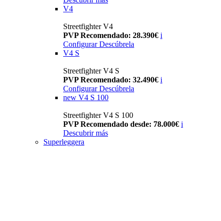
V4
Streetfighter V4
PVP Recomendado: 28.390€
i
Configurar
Descúbrela
V4 S
Streetfighter V4 S
PVP Recomendado: 32.490€
i
Configurar
Descúbrela
new
V4 S 100
Streetfighter V4 S 100
PVP Recomendado desde: 78.000€
i
Descubrir más
Superleggera