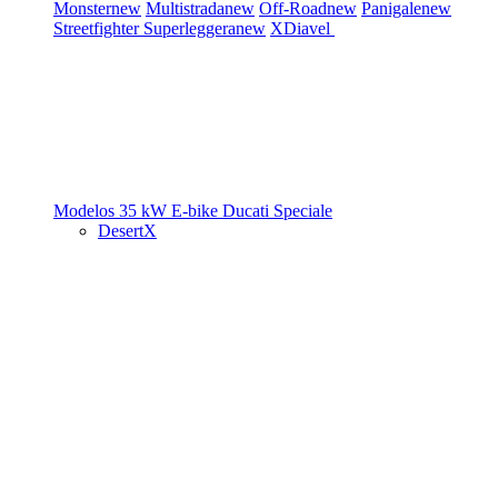
Monster
new
Multistrada
new
Off-Road
new
Panigale
new
Streetfighter
Superleggera
new
XDiavel
Modelos 35 kW
E-bike
Ducati Speciale
DesertX