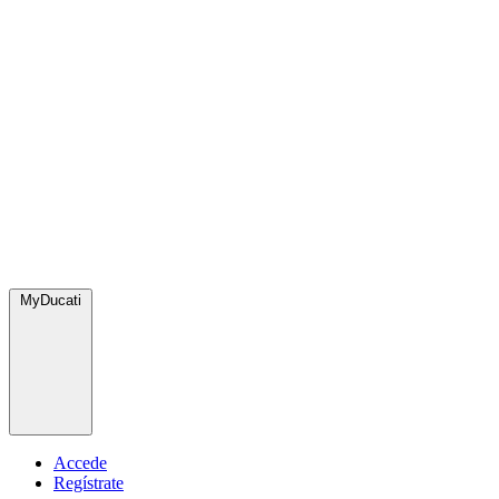
MyDucati
Accede
Regístrate