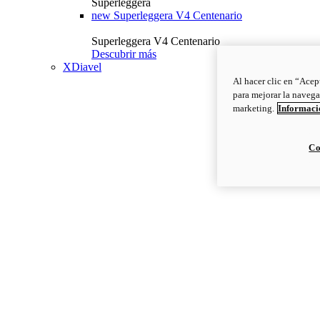
Superleggera
new
Superleggera V4 Centenario
Superleggera V4 Centenario
Descubrir más
XDiavel
Al hacer clic en “Acep
para mejorar la navega
marketing.
Informació
Co