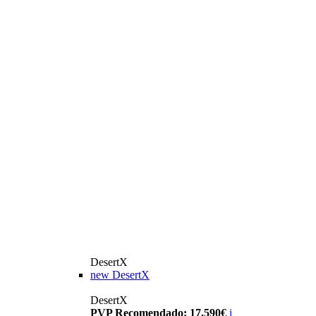
DesertX
new
DesertX
DesertX
PVP Recomendado: 17.590€
i