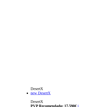
DesertX
new
DesertX
DesertX
PVP Recomendado: 17.590€
i