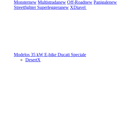
Monster
new
Multistrada
new
Off-Road
new
Panigale
new
Streetfighter
Superleggera
new
XDiavel
Modelos 35 kW
E-bike
Ducati Speciale
DesertX