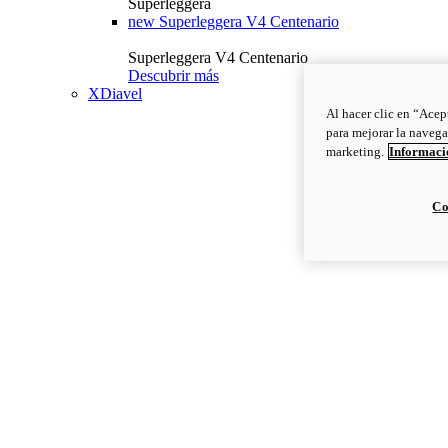
Superleggera
new
Superleggera V4 Centenario
Superleggera V4 Centenario
Descubrir más
XDiavel
Al hacer clic en “Acep
para mejorar la navega
marketing.
Informació
Co