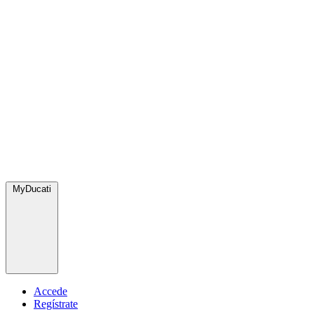
MyDucati
Accede
Regístrate