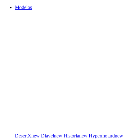
Modelos
DesertX
new
Diavel
new
Historia
new
Hypermotard
new