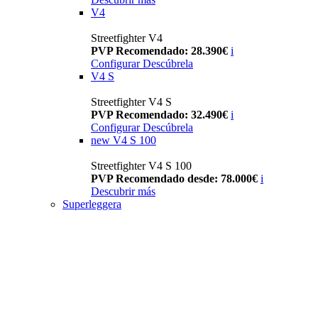
V4
Streetfighter V4
PVP Recomendado: 28.390€
i
Configurar
Descúbrela
V4 S
Streetfighter V4 S
PVP Recomendado: 32.490€
i
Configurar
Descúbrela
new
V4 S 100
Streetfighter V4 S 100
PVP Recomendado desde: 78.000€
i
Descubrir más
Superleggera