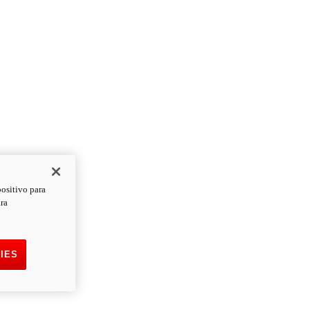
positivo para
ara
IES