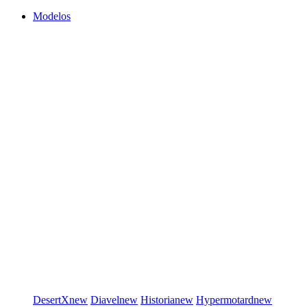
Modelos
DesertX
new
Diavel
new
Historia
new
Hypermotard
new