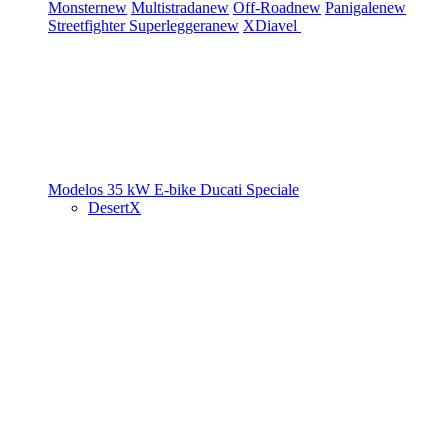
Monster
new
Multistrada
new
Off-Road
new
Panigale
new
Streetfighter
Superleggera
new
XDiavel
Modelos 35 kW
E-bike
Ducati Speciale
DesertX