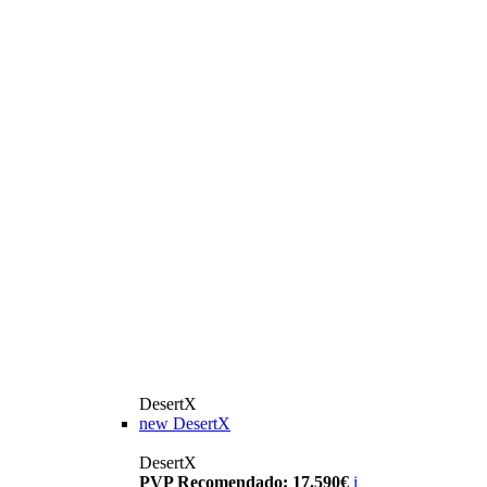
DesertX
new
DesertX
DesertX
PVP Recomendado: 17.590€
i