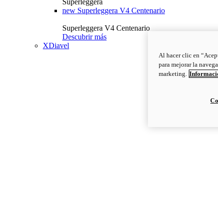
Superleggera
new
Superleggera V4 Centenario
Superleggera V4 Centenario
Descubrir más
XDiavel
Al hacer clic en “Acep
para mejorar la navega
marketing.
Informació
Co