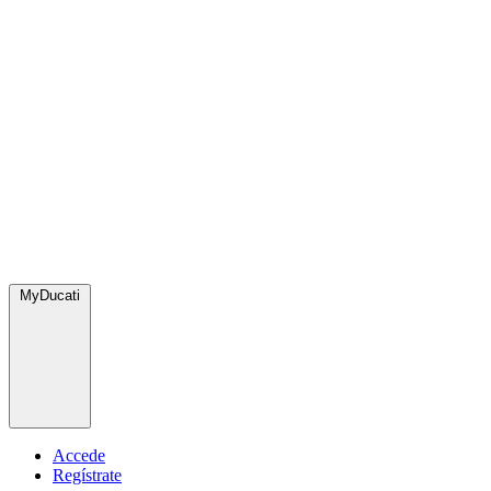
MyDucati
Accede
Regístrate