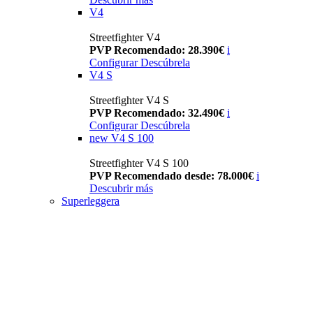
V4
Streetfighter V4
PVP Recomendado: 28.390€
i
Configurar
Descúbrela
V4 S
Streetfighter V4 S
PVP Recomendado: 32.490€
i
Configurar
Descúbrela
new
V4 S 100
Streetfighter V4 S 100
PVP Recomendado desde: 78.000€
i
Descubrir más
Superleggera