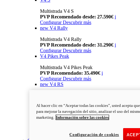
Multistrada V4 S
PVP Recomendado desde: 27.590€
i
Configurar
Descubrir más
new
V4 Rally
Multistrada V4 Rally
PVP Recomendado desde: 31.290€
i
Configurar
Descubrir más
V4 Pikes Peak
Multistrada V4 Pikes Peak
PVP Recomendado: 35.490€
i
Configurar
Descubrir más
new
V4 RS
Multistrada V4 RS
PVP Recomendado: 43.790€
i
Al hacer clic en “Aceptar todas las cookies”, usted acepta que
Configurar
Descubrir más
para mejorar la navegación del sitio, analizar el uso del mism
new
V4 RS 100
marketing.
Información sobre las cookies
Multistrada V4 RS 100
PVP Recomendado desde: 78.000€
i
Configuración de cookies
Descubrir más
ACEP