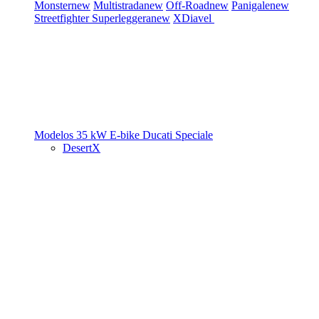
Monster
new
Multistrada
new
Off-Road
new
Panigale
new
Streetfighter
Superleggera
new
XDiavel
Modelos 35 kW
E-bike
Ducati Speciale
DesertX