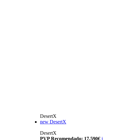
DesertX
new
DesertX
DesertX
PVP Recomendado: 17.590€
i