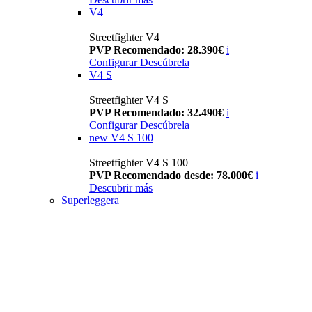
V4
Streetfighter V4
PVP Recomendado: 28.390€
i
Configurar
Descúbrela
V4 S
Streetfighter V4 S
PVP Recomendado: 32.490€
i
Configurar
Descúbrela
new
V4 S 100
Streetfighter V4 S 100
PVP Recomendado desde: 78.000€
i
Descubrir más
Superleggera