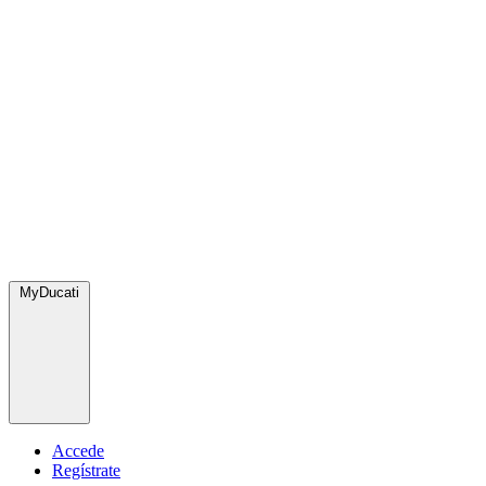
MyDucati
Accede
Regístrate