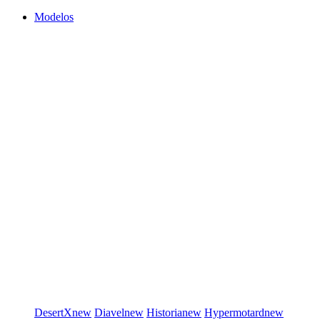
Modelos
DesertX
new
Diavel
new
Historia
new
Hypermotard
new