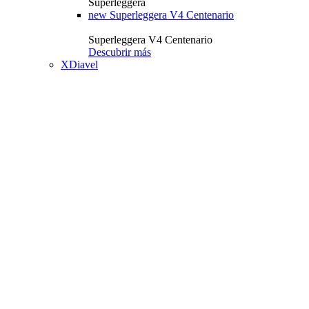
Superleggera
new
Superleggera V4 Centenario
Superleggera V4 Centenario
Descubrir más
XDiavel