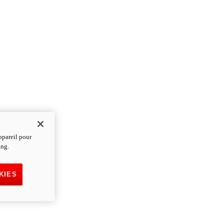
ppareil pour
ing.
KIES