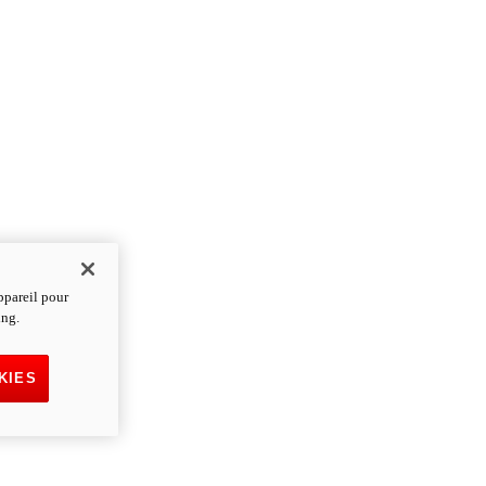
ppareil pour
ing.
KIES